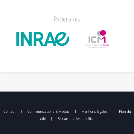
Partenaires
Contact
|
Communications & Médias
|
Mentions légales
| Plan du
site |
Biocampus Montpellier