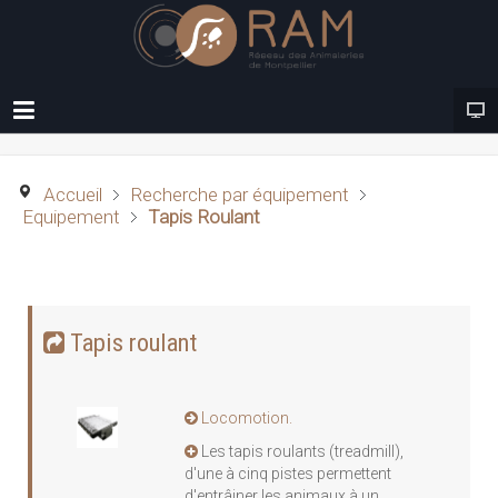
Accueil
Recherche par équipement
Equipement
Tapis Roulant
Tapis roulant
Locomotion.
Les tapis roulants (treadmill),
d'une à cinq pistes permettent
d'entrâiner les animaux à un